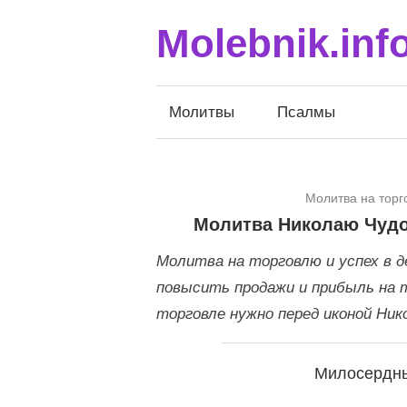
Перейти
Molebnik.inf
к
чтению
Молитвы
Псалмы
20.05.2018
Молитва на тор
Молитва Николаю Чудот
Молитва на торговлю и успех в 
повысить продажи и прибыль на 
торговле нужно перед иконой Ник
Милосердны