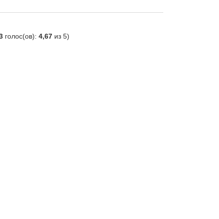
3
голос(ов):
4,67
из 5)