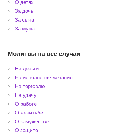
О детях
За дочь
За сына
За мужа
Молитвы на все случаи
На деньги
На исполнение желания
На торговлю
На удачу
О работе
О женитьбе
О замужестве
О защите