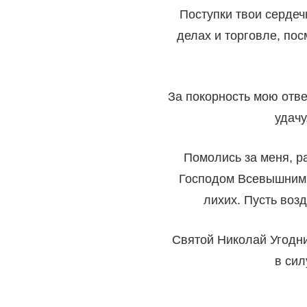
Поступки твои серде
делах и торговле, пос
За покорность мою отв
удачу
Помолись за меня, р
Господом Всевышним,
лихих. Пусть возд
Святой Николай Угодни
в сил