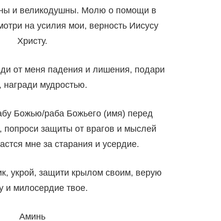
чны и великодушны. Молю о помощи в
мотри на усилия мои, верность Иисусу
Христу.
еди от меня падения и лишения, подари
, награди мудростью.
абу Божью/раба Божьего (имя) перед
 попроси защиты от врагов и мыслей
астся мне за старания и усердие.
к, укрой, защити крылом своим, верую
у и милосердие твое.
Аминь