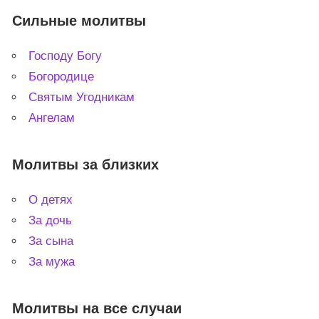
Сильные молитвы
Господу Богу
Богородице
Святым Угодникам
Ангелам
Молитвы за близких
О детях
За дочь
За сына
За мужа
Молитвы на все случаи