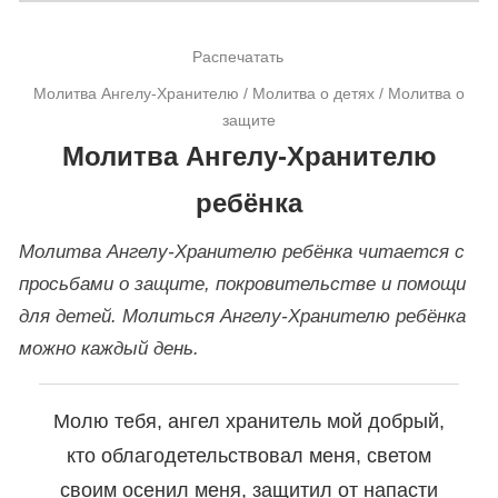
Перейти
к
Распечатать
чтению
19.05.2018
Молитва Ангелу-Хранителю
/
Молитва о детях
/
Молитва о
защите
Молитва Ангелу-Хранителю
ребёнка
Молитва Ангелу-Хранителю ребёнка читается с
просьбами о защите, покровительстве и помощи
для детей. Молиться Ангелу-Хранителю ребёнка
можно каждый день.
Молю тебя, ангел хранитель мой добрый,
кто облагодетельствовал меня, светом
своим осенил меня, защитил от напасти